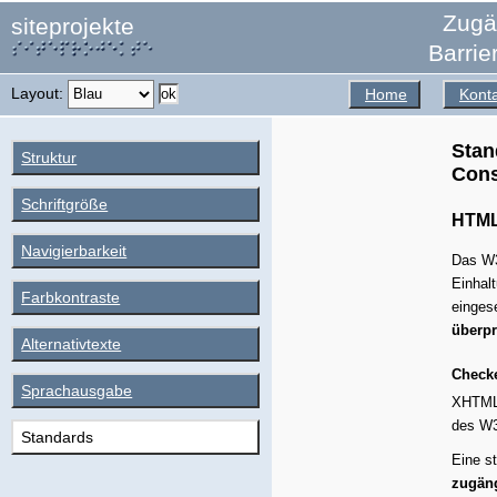
Zugän
siteprojekte
Barrie
Layout:
Home
Kont
Stan
Struktur
C
on
Schriftgröße
HTM
Navigierbarkeit
Das
W
Einhal
Farbkontraste
eingese
überpr
Alternativtexte
Checke
Sprachausgabe
XHTM
des
W
Standards
Eine s
zugäng