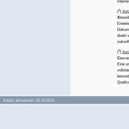
Interne
2
(
)
Zurü
X
tensi
Erweit
Dokume
direkt 
zukunft
3
(
)
Zurü
C
asca
Eine u
vollstä
besond
Quellc
Zuletzt aktualisiert: 03.10.2012