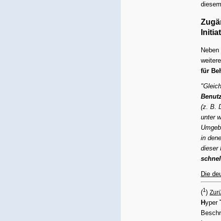
diesem
Zugän
I
nitia
Neben 
weitere
für Be
"Gleich
Benutz
(z. B.
unter 
Umgebu
in den
dieser 
schnel
Die de
1
(
)
Zurü
H
yper
Beschre